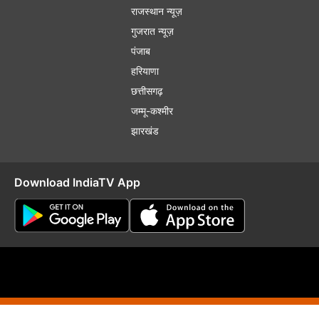
राजस्थान न्यूज़
गुजरात न्यूज़
पंजाब
हरियाणा
छत्तीसगढ़
जम्मू-कश्मीर
झारखंड
Download IndiaTV App
plaint Redressal
RSS
RIO
Distribution