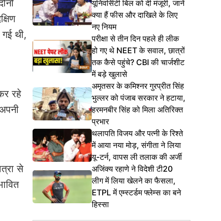
ोनों
यूनिवर्सिटी बिल को दी मंजूरी, जानें
क्या हैं फीस और दाखिले के लिए
्षिण
नए नियम
ो गई थी,
परीक्षा से तीन दिन पहले ही लीक
हो गए थे NEET के सवाल, छात्रों
तक कैसे पहुंचे? CBI की चार्जशीट
में बड़े खुलासे
अमृतसर के कमिश्नर गुरप्रीत सिंह
कर रहे
भुल्लर को पंजाब सरकार ने हटाया,
 अपनी
हरमनबीर सिंह को मिला अतिरिक्त
प्रभार
थलापति विजय और पत्नी के रिश्ते
में आया नया मोड़, संगीता ने लिया
यू-टर्न, वापस ली तलाक की अर्जी
्रा से
अजिंक्य रहाणे ने विदेशी टी20
लीग में लिया खेलने का फैसला,
ंभावित
ETPL में एम्स्टर्डम फ्लेम्स का बने
हिस्सा