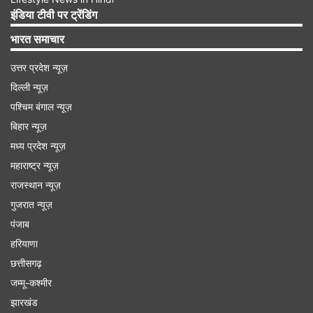
Advertisement
इंडिया टीवी पर ट्रेंडिंग
भारत समाचार
उत्तर प्रदेश न्यूज़
दिल्ली न्यूज़
पश्चिम बंगाल न्यूज़
बिहार न्यूज़
मध्य प्रदेश न्यूज़
महाराष्ट्र न्यूज़
राजस्थान न्यूज़
गुजरात न्यूज़
इन आरोपों को Adani Group पहले ही कर चुका है
पंजाब
खारिज
हरियाणा
छत्तीसगढ़
हालांकि, Adani Group की तरफ से शुरुआत में ही इन सभी
जम्मू-कश्मीर
आरोपों को खारिज कर दिया गया था। गौतम अडाणी और
झारखंड