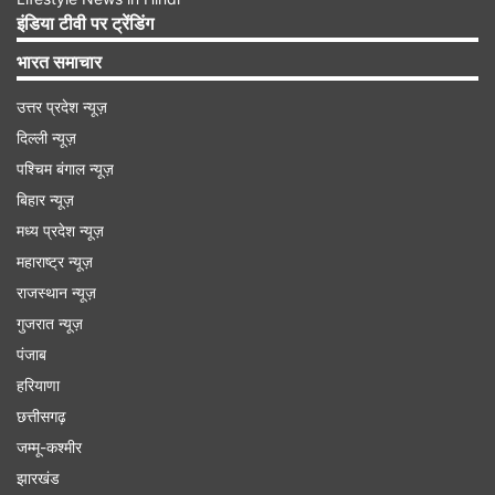
वीडियो में ऐश्वर्या एयरपोर्ट पर स्वागत कर रहे व्यक्ति के साथ
इंडिया टीवी पर ट्रेंडिंग
बातचीत करती नजर आ रही हैं, जिसने आराध्या को गिफ्ट भी
भारत समाचार
दिया। इस दौरान ऐश्वर्या और आराध्या दोनों ही बेहद खुश
उत्तर प्रदेश न्यूज़
लगीं।
दिल्ली न्यूज़
पश्चिम बंगाल न्यूज़
Advertisement
बिहार न्यूज़
मध्य प्रदेश न्यूज़
महाराष्ट्र न्यूज़
राजस्थान न्यूज़
गुजरात न्यूज़
पंजाब
हरियाणा
छत्तीसगढ़
जम्मू-कश्मीर
झारखंड