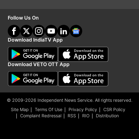
गुटों, शरद पवार और अजित पवार गुट ने अहम बैठक बुलाने
का ऐलान किया था, जिससे सियासी हलकों में हलचल तेज हो
Follow Us On
गई। हालांकि, सुनेत्रा पवार गुट ने फिलहाल अपनी प्रस्तावित
बैठक को टाल दिया है। वहीं, दूसरी ओर शरद पवार ने सुबह
Download IndiaTV App
11 बजे वाई. बी. चव्हाण सेंटर में अपने गुट की महत्वपूर्ण बैठक
बुलाई है, जिसमें मौजूदा राजनीतिक हालात और आगे की
Download VETO OTT App
रणनीति पर चर्चा होने की संभावना है।
Advertisement
© 2009-2026 Independent News Service. All rights reserved.
Site Map
Terms Of Use
Privacy Policy
CSR Policy
Complaint Redressal
RSS
RIO
Distribution