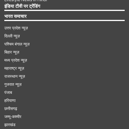
इंडिया टीवी पर ट्रेंडिंग
Advertisement
भारत समाचार
उत्तर प्रदेश न्यूज़
दिल्ली न्यूज़
पश्चिम बंगाल न्यूज़
बिहार न्यूज़
मध्य प्रदेश न्यूज़
महाराष्ट्र न्यूज़
राजस्थान न्यूज़
गुजरात न्यूज़
पंजाब
हरियाणा
एनसीपी के दोनों गुट ने बुलाई थी अहम बैठक
छत्तीसगढ़
जम्मू-कश्मीर
झारखंड
बुधवार को मुंबई में नेशनलिस्ट कांग्रेस पार्टी, एनसीपी के दोनों