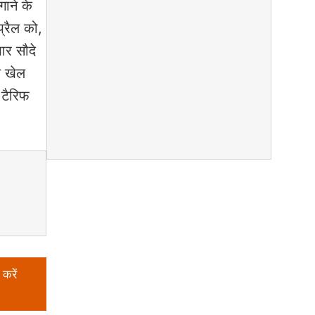
गाने के
्रैल को,
ार सौदे
ल खेल
 टैरिफ
करें