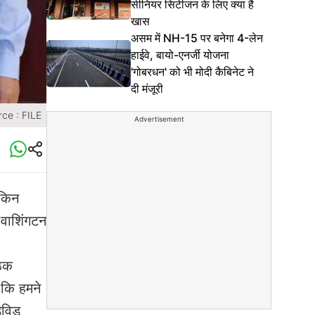
सीनियर सिटीजन के लिए क्या है
खास
असम में NH-15 पर बनेगा 4-लेन
हाईवे, बायो-एनर्जी योजना
'गोबरधन' को भी मोदी कैबिनेट ने
दी मंजूरी
ce : FILE
Advertisement
ेकिन
 वाशिंगटन
ैठक
 कि हमने
ेविड