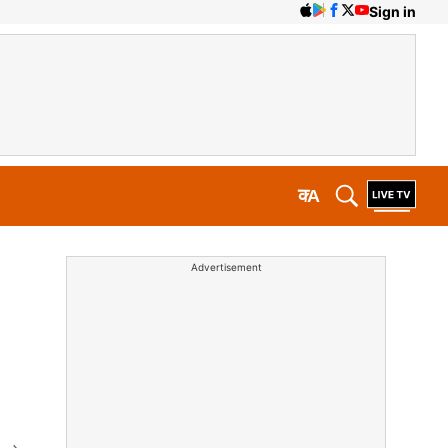
Sign in
क
A
Advertisement