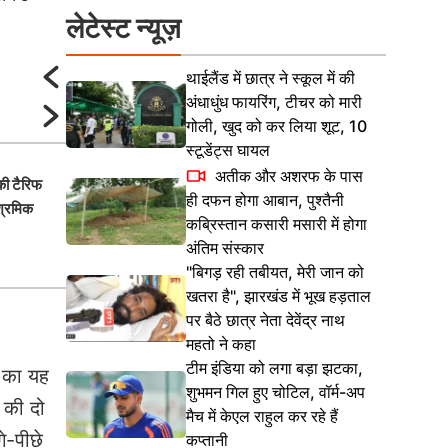
लेटेस्ट न्यूज़
थाईलैंड में छात्र ने स्कूल में की
अंधाधुंध फायरिंग, टीचर को मारी
गोली, खुद को कर लिया शूट, 10
स्टूडेंट्स घायल
अतीक और अशरफ के पास
िकी टैरिफ
डोनाल्ड ट्रंप ने चीन को दी बड़ी राहत, टैर
ही दफन होगा आबान, पुश्तैनी
 श्रमिक
80% करने का रखा प्रस्ताव
कब्रिस्तान कसारी मसारी में होगा
अंतिम संस्कार
"बिगड़ रही तबीयत, मेरी जान को
खतरा है", झारखंड में भूख हड़ताल
पर बैठे छात्र नेता देवेंद्र नाथ
महतो ने कहा
टीम इंडिया को लगा बड़ा झटका,
प का यह
शुभमन गिल हुए चोटिल, वॉर्म-अप
 की दो
मैच में केएल राहुल कर रहे हैं
े-पीछे
कप्तानी