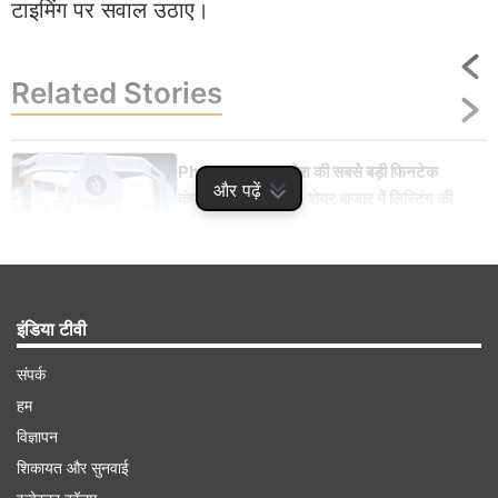
टाइमिंग पर सवाल उठाए।
Related
Stories
PhonePe IPO: देश की सबसे बड़ी फिनटेक
और पढ़ें
कंपनी लाएगी आईपीओ, शेयर बाजार में लिस्टिंग की
तैयारियां शुरू
इंडिया टीवी
Advertisement
संपर्क
हम
विज्ञापन
शिकायत और सुनवाई