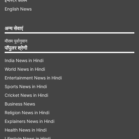
इन्वेस्टर कॉलम
English News
अन्य सेवाएं
मौसम पूर्वानुमान
पॉपुलर श्रेणी
फिल्म रिलीज के एक महीने बाद ही IPO के लिए किया
India News in Hindi
अप्लाई
World News in Hindi
खबर के मुताबिक, यह फिल्म, जो मुर्डिया के जीवन और उनके
Entertainment News in Hindi
क्लीनिकों की चेन का एक काल्पनिक एडिशन है। फिल्म 21
Sports News in Hindi
मार्च को रिलीज हुई थी। खबर के मुताबिक, कंपनी द्वारा यह
Cricket News in Hindi
Business News
घोषणा करने के ठीक एक महीने बाद कि उसने गोपनीय रूप से
Religion News in Hindi
आईपीओ के लिए अप्लाई किया है। आपको बता दें, विक्रम
Explainers News in Hindi
भट्ट निर्देशित इस फिल्म में अनुपम खेर, ईशा देओल, अदा शर्मा
Health News in Hindi
और इश्वाक सिंह मुख्य भूमिका में हैं। फिल्म का निर्माण इंदिरा
Lifestyle News in Hindi