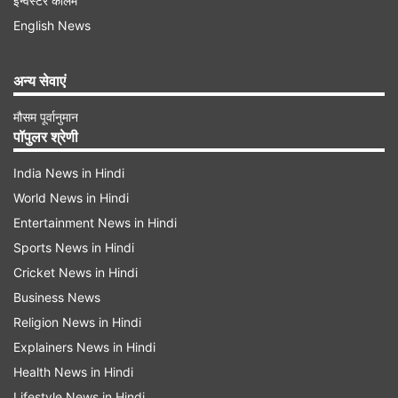
इन्वेस्टर कॉलम
English News
अन्य सेवाएं
मौसम पूर्वानुमान
पॉपुलर श्रेणी
India News in Hindi
World News in Hindi
Entertainment News in Hindi
स्टेटस चेक करने का क्या है तरीका
Sports News in Hindi
Cricket News in Hindi
खबर के मुताबिक, निवेशक बीएसई और एनएसई की वेबसाइटों
Business News
के साथ-साथ आईपीओ रजिस्ट्रार के ऑफिशियल पोर्टल पर
Religion News in Hindi
प्रोस्टारम इंफो सिस्टम्स आईपीओ अलॉटमेंट स्टेटस ऑनलाइन
Explainers News in Hindi
जांच सकते हैं। केफिन टेक्नोलॉजीज प्रोस्टारम इंफो सिस्टम्स
Health News in Hindi
आईपीओ रजिस्ट्रार है।
Lifestyle News in Hindi