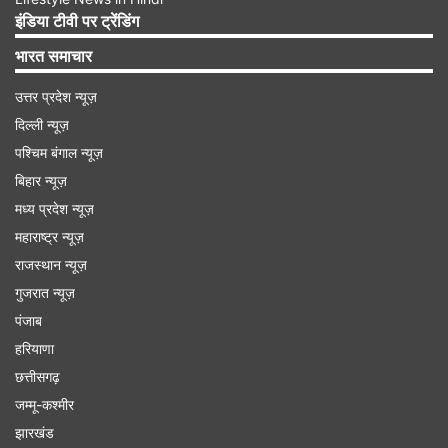
इंडिया टीवी पर ट्रेंडिंग
बीएएसई पर स्टेटस ऐसे करें चेक
भारत समाचार
स्टेप - 1: इस लिंक पर बीएसई वेबसाइट पर जाएँ -
उत्तर प्रदेश न्यूज़
https://www.bseindia.com/investors/appli_ch
दिल्ली न्यूज़
पश्चिम बंगाल न्यूज़
Advertisement
बिहार न्यूज़
मध्य प्रदेश न्यूज़
महाराष्ट्र न्यूज़
राजस्थान न्यूज़
गुजरात न्यूज़
पंजाब
हरियाणा
छत्तीसगढ़
जम्मू-कश्मीर
झारखंड