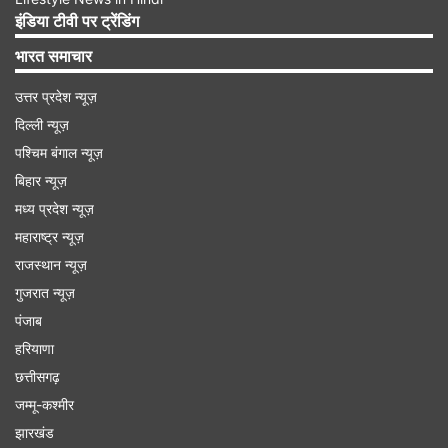
की ब्याज दरों को कम कर दिया है, लेकिन सूर्योदय स्मॉल
इंडिया टीवी पर ट्रेंडिंग
फाइनेंस बैंक एकमात्र ऐसा बैंक है जिसने अपनी एफडी दरों में
भारत समाचार
बढ़ोतरी की है।
उत्तर प्रदेश न्यूज़
दिल्ली न्यूज़
Advertisement
पश्चिम बंगाल न्यूज़
बिहार न्यूज़
मध्य प्रदेश न्यूज़
महाराष्ट्र न्यूज़
राजस्थान न्यूज़
गुजरात न्यूज़
पंजाब
हरियाणा
छत्तीसगढ़
जम्मू-कश्मीर
झारखंड
डिस्क्लेमर: ये आर्टिकल सिर्फ जानकारी के उद्देश्य से लिखा गया