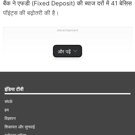
बैंक ने एफडी (Fixed Deposit) की ब्याज दरों में 41 बेसिस
पॉइंट्स की बढ़ोतरी की है।
Advertisement
और पढ़ें
इंडिया टीवी
संपर्क
हम
एफडी पर मिलेगा 9.10 प्रतिशत तक का ब्याज
विज्ञापन
शिकायत और सुनवाई
सूर्योदय स्मॉल फाइनेंस बैंक ने कुछ खास अवधि वाली एफडी