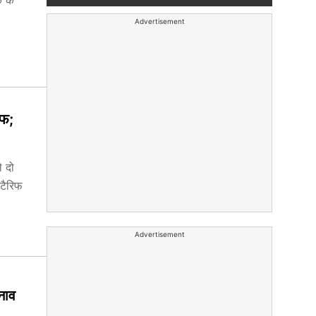
क के
Advertisement
िफ;
े दो
टैरिफ
Advertisement
तनाव