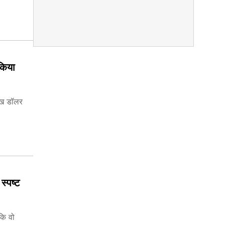
किया
ाख डॉलर
स्पष्ट
कि वो