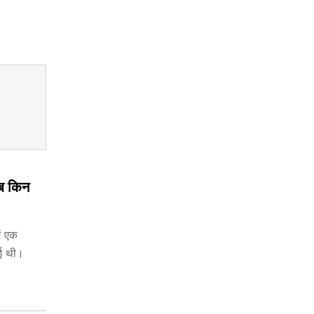
अब किन
ें एक
गई थी।