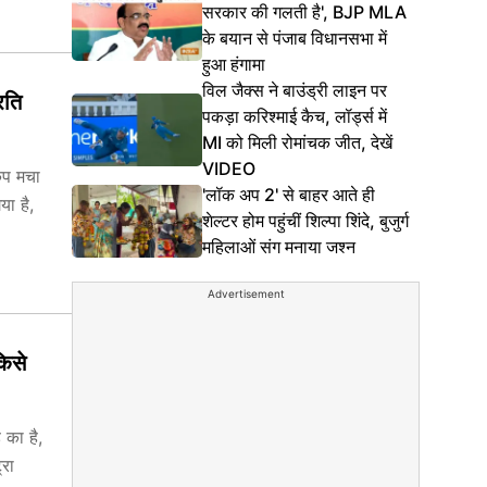
सरकार की गलती है', BJP MLA
के बयान से पंजाब विधानसभा में
हुआ हंगामा
विल जैक्स ने बाउंड्री लाइन पर
रति
पकड़ा करिश्माई कैच, लॉर्ड्स में
MI को मिली रोमांचक जीत, देखें
VIDEO
कंप मचा
'लॉक अप 2' से बाहर आते ही
या है,
शेल्टर होम पहुंचीं शिल्पा शिंदे, बुजुर्ग
महिलाओं संग मनाया जश्न
Advertisement
किसे
 का है,
्रा