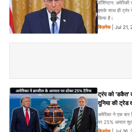
वॉशिंगटन: अमेरिकी र
इसके साथ ही ट्रंप 
किया है।
बिज़नेस
| Jul 21,
ट्रंप को 'डकैत
दुनिया की ट्रेड 
अमेरिका ने एक बार फ
पर 25% आयात शुल्क
बिज़नेस
| Jul 16,