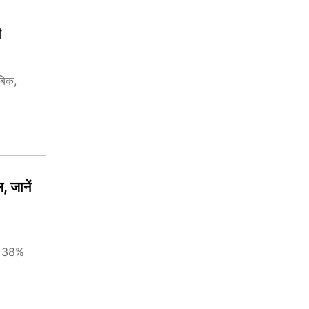
ी
बिक,
, जानें
से 38%