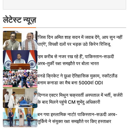
लेटेस्ट न्यूज़
'जिस दिन अमित शाह सदन में जवाब देंगे, आप सुन नहीं
पाएंगे', विपक्षी दलों पर भड़क उठे किरेन रिजिजू
'हम करीब से नजर रख रहे हैं', पाकिस्तान-सऊदी
अरब-तुर्की रक्षा समझौते पर बोला भारत
वनडे क्रिकेट ने छुआ ऐतिहासिक मुकाम, स्कॉटलैंड
बनाम कनाडा का मैच बना 5000वां ODI
दिग्गज एक्टर मिथुन चक्रवर्ती अस्पताल में भर्ती, सर्जरी
के बाद मिलने पहुंचे CM शुभेंदु अधिकारी
बन गया इस्लामिक नाटो! पाकिस्तान-सऊदी अरब-
तुर्किये ने संयुक्त रक्षा समझौते पर किए हस्ताक्षर