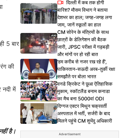
दिल्ली में कब तक होगी
या
बारिश? मौसम विभाग ने बताया
देशभर का हाल; जगह-जगह लगा
जाम, जानें स्कूलों का हाल
CM सोरेन के मंत्रियों के साथ
छात्रों के डेलिगेशन की बैठक
ही 5 बार
जारी, JPSC परीक्षा में गड़बड़ी
और मांगों पर हो रही बात
'हम करीब से नजर रख रहे हैं',
 रंग की
पाकिस्तान-सऊदी अरब-तुर्की रक्षा
समझौते पर बोला भारत
वनडे क्रिकेट ने छुआ ऐतिहासिक
नदी में
मुकाम, स्कॉटलैंड बनाम कनाडा
का मैच बना 5000वां ODI
दिग्गज एक्टर मिथुन चक्रवर्ती
अस्पताल में भर्ती, सर्जरी के बाद
मिलने पहुंचे CM शुभेंदु अधिकारी
हीं है।
Advertisement