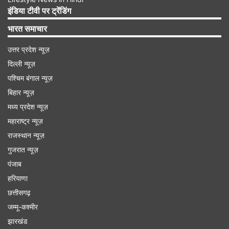
इंडिया टीवी पर ट्रेंडिंग
भारत समाचार
उत्तर प्रदेश न्यूज़
दिल्ली न्यूज़
पश्चिम बंगाल न्यूज़
बिहार न्यूज़
मध्य प्रदेश न्यूज़
महाराष्ट्र न्यूज़
राजस्थान न्यूज़
एक दिन की कमाई 24 हजार रुपये
गुजरात न्यूज़
पंजाब
वीडियो में लड़का हर ऑर्डर के लिए ताजा मैगी पकाते और दिन
हरियाणा
भर ग्राहकों से बातचीत करते हुए दिखा। उन्होंने बताया कि
छत्तीसगढ़
रेगुलर मैगी की कीमत 100 रुपये प्रति प्लेट है, जबकि बटर
जम्मू-कश्मीर
मैगी की कीमत 120 रुपये है। जैसे-जैसे ग्राहकों की संख्या
झारखंड