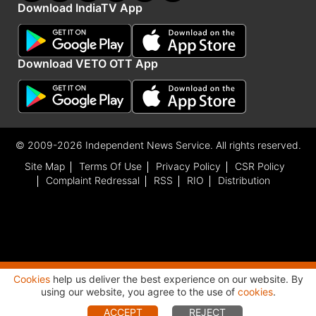
Download IndiaTV App
Download VETO OTT App
© 2009-2026 Independent News Service. All rights reserved.
Site Map
Terms Of Use
Privacy Policy
CSR Policy
Complaint Redressal
RSS
RIO
Distribution
Cookies
help us deliver the best experience on our website. By
Advertisement
using our website, you agree to the use of
cookies
.
ACCEPT
REJECT