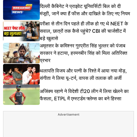
दिल्ली कैबिनेट ने प्राइवेट यूनिवर्सिटी बिल को दी
मंजूरी, जानें क्या हैं फीस और दाखिले के लिए नए नियम
परीक्षा से तीन दिन पहले ही लीक हो गए थे NEET के
सवाल, छात्रों तक कैसे पहुंचे? CBI की चार्जशीट में
बड़े खुलासे
अमृतसर के कमिश्नर गुरप्रीत सिंह भुल्लर को पंजाब
सरकार ने हटाया, हरमनबीर सिंह को मिला अतिरिक्त
प्रभार
थलापति विजय और पत्नी के रिश्ते में आया नया मोड़,
संगीता ने लिया यू-टर्न, वापस ली तलाक की अर्जी
अजिंक्य रहाणे ने विदेशी टी20 लीग में लिया खेलने का
फैसला, ETPL में एम्स्टर्डम फ्लेम्स का बने हिस्सा
Advertisement