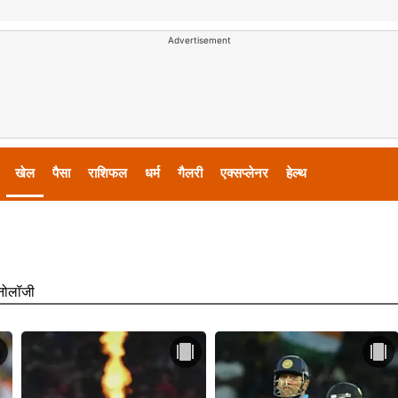
Advertisement
खेल
पैसा
राशिफल
धर्म
गैलरी
एक्सप्लेनर
हेल्थ
्नोलॉजी