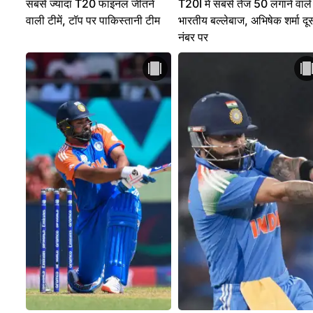
सबसे ज्यादा T20 फाइनल जीतने
T20I में सबसे तेज 50 लगाने वाले
वाली टीमें, टॉप पर पाकिस्तानी टीम
भारतीय बल्लेबाज, अभिषेक शर्मा दूस
नंबर पर