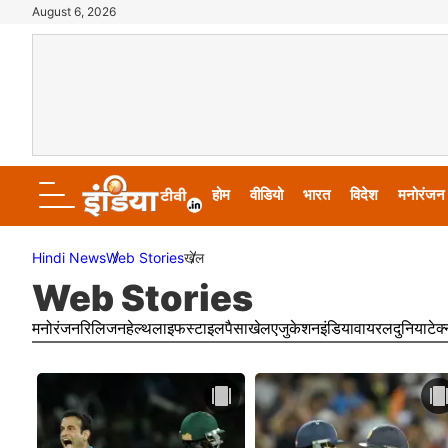
August 6, 2026
होम
वीडियो
भारत
विदेश
मनोरंजन
Hindi News
Web Stories
खेल
Web Stories
मनोरंजन
रिलिजन
हेल्थ
लाइफस्टाइल
पैसा
खेल
एजुकेशन
इंडिया
वायरल
दुनिया
टेक