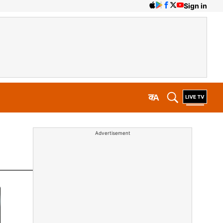
Sign in
क
A
Advertisement