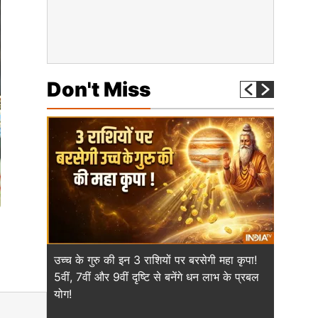
Don't Miss
उच्च के गुरु की इन 3 राशियों पर बरसेगी महा कृपा!
'रामायण'
5वीं, 7वीं और 9वीं दृष्टि से बनेंगे धन लाभ के प्रबल
रावण की 
योग!