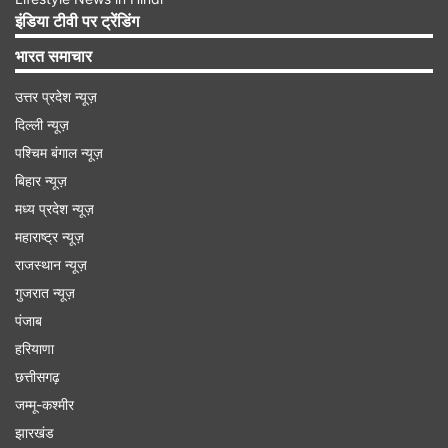
इंडिया टीवी पर ट्रेंडिंग
भारत समाचार
उत्तर प्रदेश न्यूज़
दिल्ली न्यूज़
पश्चिम बंगाल न्यूज़
बिहार न्यूज़
मध्य प्रदेश न्यूज़
महाराष्ट्र न्यूज़
पवार साहब को आगे आना चाहिए: राउत
राजस्थान न्यूज़
गुजरात न्यूज़
राउत ने कहा कि इस बड़े कदम के लिए शरद पवार को ही आगे
पंजाब
आना चाहिए। उन्होंने कहा, "पवार साहब को इस संदर्भ में आगे
हरियाणा
आना चाहिए और पहल करनी चाहिए। माननीय शरद पवार
छत्तीसगढ़
जी... यह जो विचारधारा या भूमिका बन रही है, एक साथ आने
जम्मू-कश्मीर
की... उस संदर्भ में अगर उन्होंने नेतृत्व किया और पहल की, तो
झारखंड