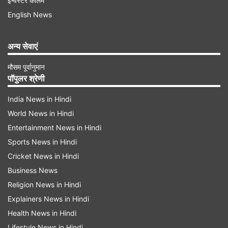
इन्वेस्टर कॉलम
English News
अन्य सेवाएं
मौसम पूर्वानुमान
पॉपुलर श्रेणी
India News in Hindi
World News in Hindi
शख्स ने ऐसे दी गर्मी को मात
Entertainment News in Hindi
सोशल मीडिया पर
वायरल हो रहे इस वीडियो में
देखा जा
Sports News in Hindi
सकता है कि एक शख्स ने गर्मी से तंग आकर ऐसा जुगाड़
Cricket News in Hindi
Business News
लगाया कि देखने वाले दांतों तले उंगली दबा लें। वीडियो में आप
Religion News in Hindi
देख सकते हैं कि एक गहरे कुएं के अंदर रस्सियों से खाट
Explainers News in Hindi
लटकाई गई है, और उस पर एक शख्स बड़े आराम से लेटा हुआ
Health News in Hindi
है। ठंडे कुएं में शीतल हवा, और ऊपर से गर्मी का नामोनिशान
Lifestyle News in Hindi