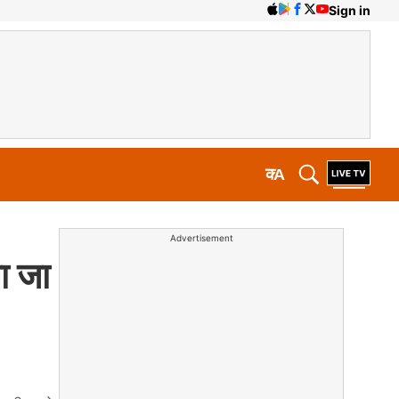
Sign in
क
A
Advertisement
ा जा