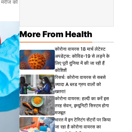
े मरीज को
More From Health
कोरोना वायरस 18 मार्च लेटेस्ट
अपडेट्स: कोविड-19 से लड़ने के
लिए पूरी दुनिया में की जा रही हैं
कोशिशें
रिसर्चः कोरोना वायरस से सबसे
ज्यादा A ब्लड ग्रुप वालों को
खतरा!
कोरोना वायरस: हल्दी का करें इस
तरह सेवन, इम्यूनिटी सिस्टम होगा
मजबूत
भारत में इन टेस्टिंग सेंटरों पर किया
जा रहा है कोरोना वायरस का