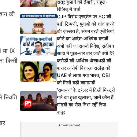
सत्र बुलाने की तैयारी, राहुल-
रिजिजू में चर्चा
टेशन की
CJP विरोध प्रदर्शन पर SC की
बड़ी टिप्पणी, युवाओं को शांत करने
की ज़रूरत है, संयम बरतें एजेंसियां
कोर्ट का आदेश-अभिषेक बनर्जी
अभी नहीं जा सकते विदेश, संदीपन
I या IX
साहा ने पूछा-बार बार जाते क्यों हैं?
िना किसी
करोड़ों की आर्थिक धोखाधड़ी की
फरार आरोपी विशाखा राठौड़ को
UAE से लाया गया भारत, CBI
को मिली बड़ी कामयाबी
'रामायण' के ट्रेलर में दिखी मिस्ट्री
े स्थिति
गर्ल का हुआ खुलासा, जानें कौन हैं
मांडवी का रोल निभा रहीं रिया
कपूर
बार
Advertisement