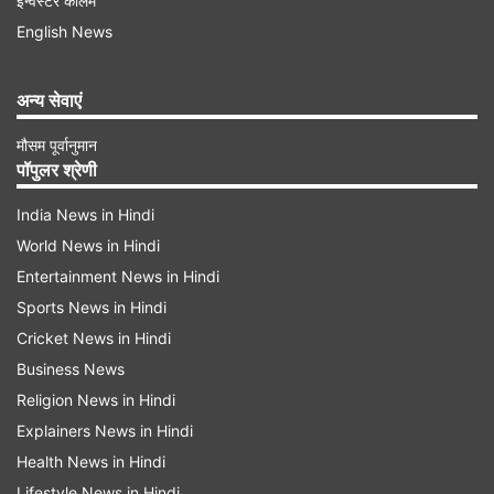
इन्वेस्टर कॉलम
युवा के जीवन में पढ़ाई, करियर, आर्थिक ज़िम्मेदारियाँ, रिश्तों में
English News
तनाव और अकेलापन मानसिक तनाव को तेजी से बढ़ा सकता
है।
अन्य सेवाएं
क्या है सबसे बड़ी चुनौती?
मौसम पूर्वानुमान
पॉपुलर श्रेणी
डिप्रेशन की सबसे बड़ी चुनौती यह है कि इससे जूझ रहा
India News in Hindi
व्यक्ति उदास या परेशान दिखाई दे ऐसा बिल्कुल भी ज़रूरी नहीं
World News in Hindi
है। कई लोग बाहर से खुश दिखते हैं लेकिन अंदर ही अंदर
Entertainment News in Hindi
दुखी होते हैं। धीरे-धीरे यह स्थिति व्यक्ति को उदासीनता की
Sports News in Hindi
ओर ले जा सकती है। गंभीर मामलों में आत्महत्या के विचार भी
Cricket News in Hindi
उत्पन्न हो सकते हैं।
Business News
Religion News in Hindi
Advertisement
Explainers News in Hindi
Health News in Hindi
Lifestyle News in Hindi