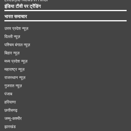
इंडिया टीवी पर ट्रेंडिंग
भारत समाचार
उत्तर प्रदेश न्यूज़
दिल्ली न्यूज़
पश्चिम बंगाल न्यूज़
बिहार न्यूज़
मध्य प्रदेश न्यूज़
महाराष्ट्र न्यूज़
इन संकेतों को न करें अनदेखा
राजस्थान न्यूज़
अगर आप किसी अपने में लगातार उदासी, पहले पसंद आने
गुजरात न्यूज़
वाली गतिविधियों में रुचि कम, लोगों से दूरी, पढ़ाई या काम में
पंजाब
हरियाणा
ध्यान न लगना और बार-बार निराशा महसूस करना जैसी संकेत
छत्तीसगढ़
देख रहे हैं तो उसे नजरअंदाज नहीं किया जाना चाहिए।
जम्मू-कश्मीर
झारखंड
खुलकर करें बात