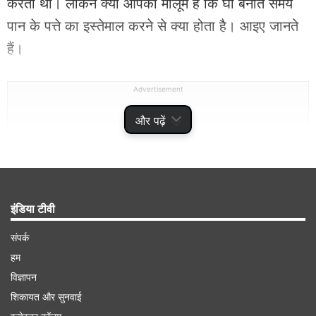
करती थीं। लेकिन क्या आपको मालूम है कि घी बनाते समय
पान के पत्ते का इस्तेमाल करने से क्या होता है। आइए जानते
हैं।
Advertisement
और पढ़ें
इंडिया टीवी
संपर्क
हम
विज्ञापन
1. नेचुरल प्रिजर्वेटिव
शिकायत और सुनवाई