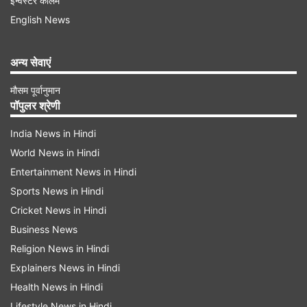
इन्वेस्टर कॉलम
पान के पत्तों में एंटीऑक्सीडेंट और एंटी-माइक्रोबियल गुण होते
English News
हैं। जब मक्खन को पिघलाकर घी बनाया जाता है, तो पान का
पत्ता उसमें मौजूद नमी और अशुद्धियों को सोख लेता है। यह घी
अन्य सेवाएं
के ऑक्सीकी प्रक्रिया को धीमा कर देता है, जिससे घी लंबे
मौसम पूर्वानुमान
समय तक खराब नहीं होता और उसकी शेल्फ-लाइफ काफी
पॉपुलर श्रेणी
बढ़ जाती है।
India News in Hindi
World News in Hindi
Advertisement
Entertainment News in Hindi
Sports News in Hindi
Cricket News in Hindi
Business News
Religion News in Hindi
Explainers News in Hindi
Health News in Hindi
Lifestyle News in Hindi