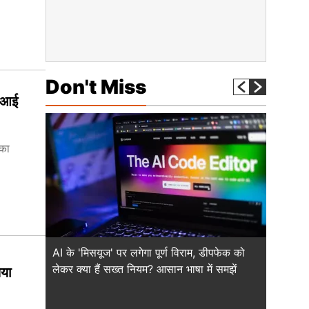
Don't Miss
े आई
 का
AI के 'मिसयूज' पर लगेगा पूर्ण विराम, डीपफेक को
25 साल की
लेकर क्या हैं सख्त नियम? आसान भाषा में समझें
संन्यास,
िया