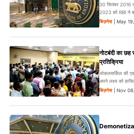
30 सितंबर 2016 को
2023 को RBI ने बड
बिज़नेस
| May 19
नोटबंदी का छह 
प्रतिक्रिया
लोकलसर्किल की एक र
अपने लक्ष्य को हास
बिज़नेस
| Nov 08
Demonetization