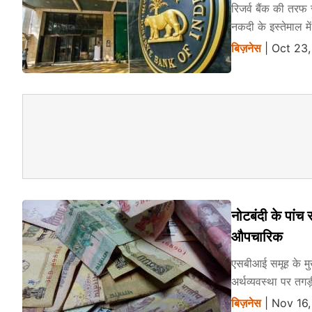
रिजर्व बैंक की तरफ 
नकदी के इस्तेमाल म
बिज़नेस
| Oct 23,
नोटबंदी के पांच
औपचारिक
एसबीआई समूह के मुख
अर्थव्यवस्था पर तग
बिज़नेस
| Nov 16,