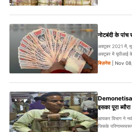
नोटबंदी के पांच स
अक्टूबर 2021 में, म
अक्टूबर में यूपीआई
बिज़नेस
| Nov 08,
Demonetisation
इसका पूरा ब्‍यौरा
आयकर विभाग ने नवं
जिसके परिणामस्वरू