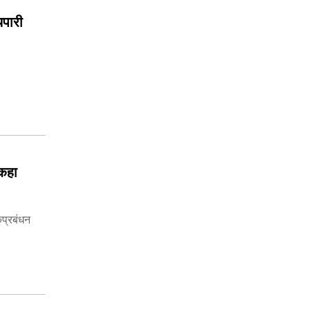
यपारी
 कहा
प्रबंधन