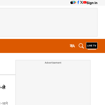
Sign in
क
A
Advertisement
-ले
े-जाने