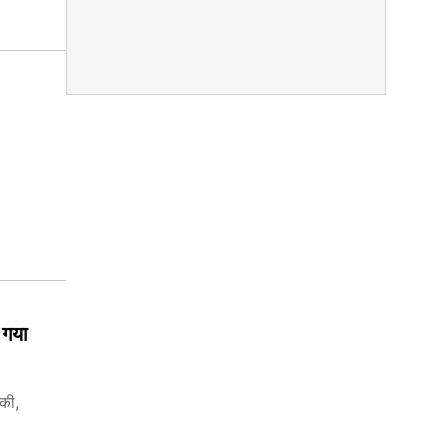
।
 गया
की,