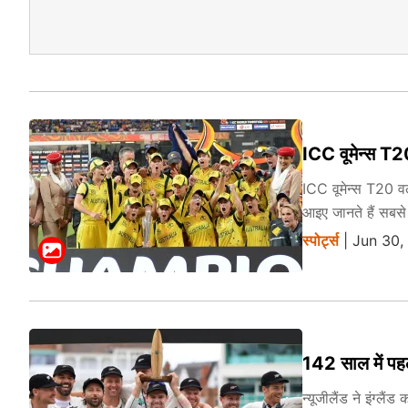
ICC वूमेन्स T20
ICC वूमेन्स T20 वर
आइए जानते हैं सबसे ज
स्पोर्ट्स
| Jun 30,
142 साल में पहली
न्यूजीलैंड ने इंग्ल