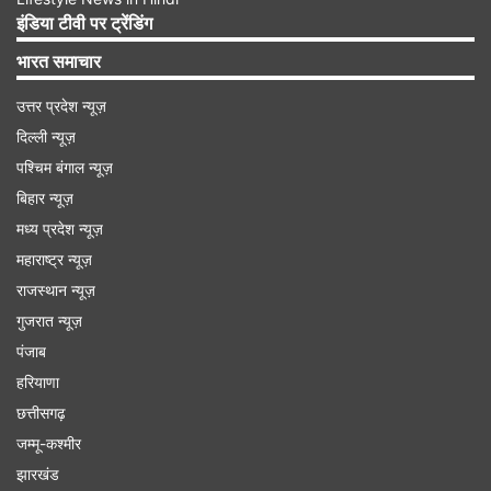
इंडिया टीवी पर ट्रेंडिंग
वैधता सुनिश्चित करने में असमर्थ हैं। साथ ही अपने नागरिकों
भारत समाचार
को वापस लेने में सहयोग नहीं करते या फिर जो आतंकवाद और
अमेरिका के विरोध में गतिविधियों में संलिप्त पाए जाते हैं।
उत्तर प्रदेश न्यूज़
दिल्ली न्यूज़
Advertisement
पश्चिम बंगाल न्यूज़
बिहार न्यूज़
मध्य प्रदेश न्यूज़
महाराष्ट्र न्यूज़
राजस्थान न्यूज़
गुजरात न्यूज़
पंजाब
हरियाणा
छत्तीसगढ़
जम्मू-कश्मीर
झारखंड