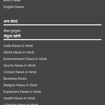
इन्वेस्टर कॉलम
English News
अन्य सेवाएं
कितने दिनों की दी मोहलत?
मौसम पूर्वानुमान
पॉपुलर श्रेणी
एपी की रिपोर्ट के मुताबिक अमेरिकी विदेश विभाग ने जिन 36
देशों को चेतावनी जारी की करते हुए कहा है कि नागरिकों पर
India News in Hindi
World News in Hindi
पूर्ण या आंशिक प्रतिबंध की सिफारिश की जा सकती है। इन
Entertainment News in Hindi
देशों को 60 दिनों का समय दिया जाएगा ताकि वे अमेरिका के
Sports News in Hindi
सुरक्षा मानकों का पालन करते हुए अमेरिकी आव्रजन नियमों
Cricket News in Hindi
का सख्ती से पालन करें।
Business News
Religion News in Hindi
क्यों लगेगा ट्रैवल बैन?
Explainers News in Hindi
यह ट्रैवल बैन उन देशों पर लगाया जा सकता है जो अमेरिका
Health News in Hindi
ट्रैवल करनेवाले अपने नागरिकों की पहचान दस्तावेजों की
Lifestyle News in Hindi