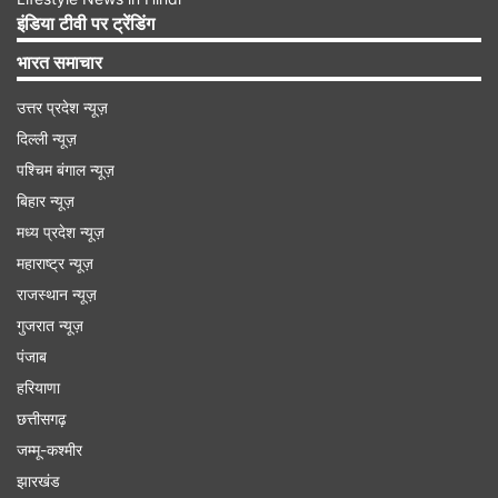
इंडिया टीवी पर ट्रेंडिंग
भारत समाचार
उत्तर प्रदेश न्यूज़
दिल्ली न्यूज़
पश्चिम बंगाल न्यूज़
बिहार न्यूज़
मध्य प्रदेश न्यूज़
महाराष्ट्र न्यूज़
राजस्थान न्यूज़
गुजरात न्यूज़
गौर करने वाली बात
पंजाब
आप स्वास्थ्य लाभों के हिसाब से डिसाइड कर सकते हैं कि
हरियाणा
छत्तीसगढ़
आपकी सेहत के लिए दही का सेवन करना ज्यादा फायदेमंद
जम्मू-कश्मीर
साबित होगा या फिर छाछ पीना। आयुर्वेद के मुताबिक दही या
झारखंड
फिर छाछ को दोपहर में पीना चाहिए और रात के समय कंज्यूम