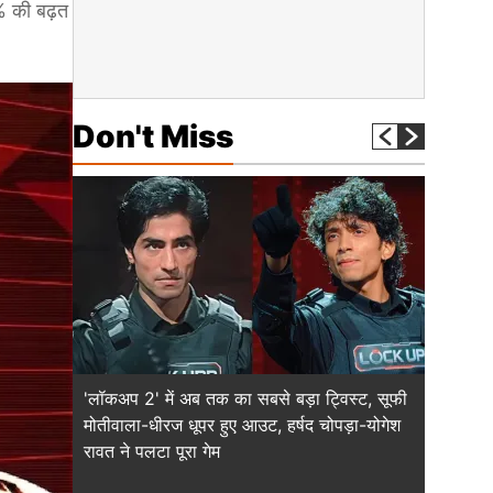
9% की बढ़त
Don't Miss
'लॉकअप 2' में अब तक का सबसे बड़ा ट्विस्ट, सूफी
कॉमनवेल
मोतीवाला-धीरज धूपर हुए आउट, हर्षद चोपड़ा-योगेश
बिंद्यारान
रावत ने पलटा पूरा गेम