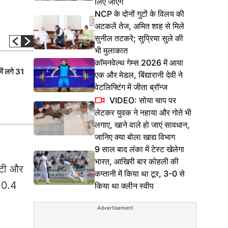
लिए जाएंगे
NCP के दोनों गुटों के विलय की
अटकलें तेज, अमित शाह से मिले
सुनील तटकरे; सुप्रिया सुले की
भी मुलाकात
कॉमनवेल्थ गेम्स 2026 में आया
ं लगे 31
BSE Sensex में शामिल होगी टाटा ग्रुप की
एक और मेडल, बिंद्यारानी देवी ने
सरकारी कंपनी, इन दो कंपनियों को निकाला 
वेटलिफ्टिंग में जीता ब्रॉन्ज
VIDEO: सोया चाप पर
लेटकर युवक ने नहाया और गोते भी
लगाए, खाने वाले हो जाएं सावधान,
जानिए क्या बोला खाद्य विभाग
9 साल बाद लंका में टेस्ट खेलेगा
भारत, आखिरी बार कोहली की
आईटी और
कप्तानी में किया था टूर, 3-0 से
ं 0.4
किया था क्लीन स्वीप
Advertisement