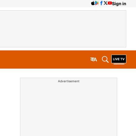
Sign in
क
A
Advertisement