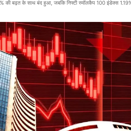
.62% की बढ़त के साथ बंद हुआ, जबकि निफ्टी स्मॉलकैप 100 इंडेक्स 1.1