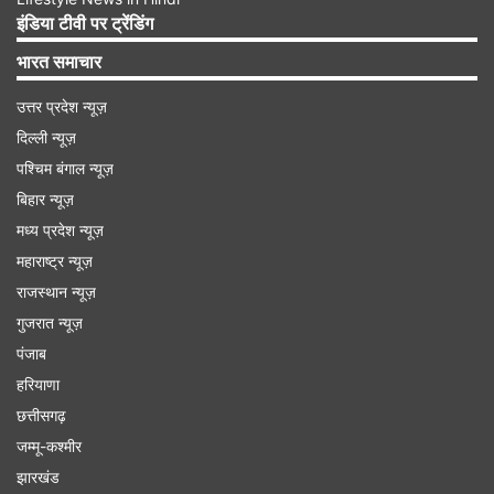
इंडिया टीवी पर ट्रेंडिंग
भारत समाचार
उत्तर प्रदेश न्यूज़
दिल्ली न्यूज़
पश्चिम बंगाल न्यूज़
बिहार न्यूज़
मध्य प्रदेश न्यूज़
महाराष्ट्र न्यूज़
राजस्थान न्यूज़
गुजरात न्यूज़
दोनों दूल्हों का क्या कहना है?
पंजाब
बड़े भाई प्रदीप ने इस शादी को लेकर कहा, ‘‘हमने सार्वजनिक
हरियाणा
छत्तीसगढ़
रूप से इस परंपरा का पालन किया, क्योंकि हमें इस पर गर्व है
जम्मू-कश्मीर
और यह मिलकर लिया गया एक फैसला था।’’ वहीं छोटे भाई
झारखंड
कपिल ने कहा कि वह भले ही विदेश में रहते हों, लेकिन इस