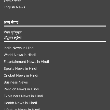
इन्वेस्टर कॉलम
English News
अन्य सेवाएं
मौसम पूर्वानुमान
पॉपुलर श्रेणी
India News in Hindi
World News in Hindi
इन देशों में जाने वाला है भारत का डेलिगेशन
Entertainment News in Hindi
भारत के ये 7 डेलिगेशन जिन देशों में जाने वाले हैं उनमें सऊदी
Sports News in Hindi
अरब, कुवैत, बहरीन, अल्जीरिया, ब्रिटेन, फ्रांस, जर्मनी,
Cricket News in Hindi
Business News
इटली, डेनमार्क, यूरोपियन यूनियन, अमेरिका, पनामा, गयाना,
Religion News in Hindi
ब्राजील, कोलंबिया, स्पेन, ग्रीस, स्लोवेनिया, लात्विया, रूस,
Explainers News in Hindi
इंडोनेशिया, मलेशिया, दक्षिण कोरिया, जापान, सिंगापुर, यूएई,
Health News in Hindi
लाइबेरिया, रिपब्लिक ऑफ कांगो, सियरा लियोन, इजिप्ट,
Lifestyle News in Hindi