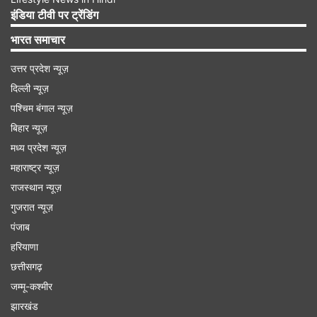
कतर, इथियोपिया और साउथ अफ्रीका शामिल हैं। इस तरह
इंडिया टीवी पर ट्रेंडिंग
देखा जाए तो भारत के ये प्रतिनिधिमंडल ऑस्ट्रेलिया छोड़कर
भारत समाचार
हर उस महाद्वीप के किसी न किसी देश जाएंगे जहां इंसानों की
उत्तर प्रदेश न्यूज़
बसावट है।
दिल्ली न्यूज़
पश्चिम बंगाल न्यूज़
बिहार न्यूज़
मध्य प्रदेश न्यूज़
महाराष्ट्र न्यूज़
राजस्थान न्यूज़
गुजरात न्यूज़
पंजाब
हरियाणा
छत्तीसगढ़
जम्मू-कश्मीर
IMAGE SOURCE : INDIA TV
झारखंड