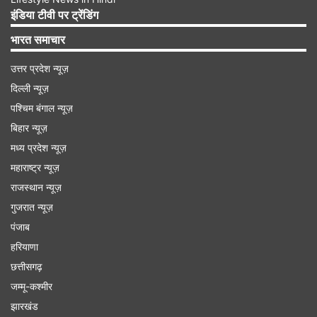
कड़कड़ाती ठंड में यह एक पोर्टेबल और मूवेवल हीटर की तरह
इंडिया टीवी पर ट्रेंडिंग
होता है, जिसे ठंड से बचने के लिए कश्मीरी ऊनी कपड़ों के
भारत समाचार
अंदर रखते हैं। ख़ुद को गर्म रखने का कश्मीरियों का यह एक
उत्तर प्रदेश न्यूज़
पुराना तरीका है। तापमान में गिरावट के कारण धीमी गति के
दिल्ली न्यूज़
बहाव वाले कई जलस्रोत जम गए हैं तथा बच्चों और बुजुर्गों में
पश्चिम बंगाल न्यूज़
श्वसन संबंधी समस्याएं बढ़ गई हैं।
बिहार न्यूज़
मध्य प्रदेश न्यूज़
Advertisement
महाराष्ट्र न्यूज़
राजस्थान न्यूज़
गुजरात न्यूज़
पंजाब
हरियाणा
छत्तीसगढ़
जम्मू-कश्मीर
झारखंड