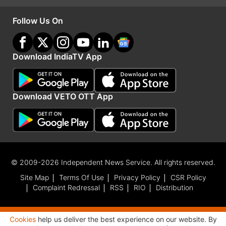
Follow Us On
Download IndiaTV App
Download VETO OTT App
© 2009-2026 Independent News Service. All rights reserved.
Site Map
Terms Of Use
Privacy Policy
CSR Policy
Complaint Redressal
RSS
RIO
Distribution
Cookies
help us deliver the best experience on our website. By
Advertisement