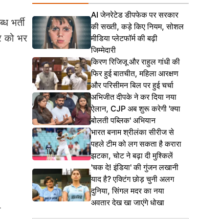
AI जेनरेटेड डीपफेक पर सरकार
ध भर्ती
की सख्ती, कड़े किए नियम, सोशल
्र को भर
मीडिया प्लेटफॉर्म की बढ़ी
जिम्मेदारी
किरण रिजिजू और राहुल गांधी की
फिर हुई बातचीत, महिला आरक्षण
और परिसीमन बिल पर हुई चर्चा
अभिजीत दीपके ने कर दिया नया
ऐलान, CJP अब शुरू करेगी 'क्या
बोलती पब्लिक' अभियान
भारत बनाम श्रीलंका सीरीज से
पहले टीम को लग सकता है करारा
झटका, चोट ने बढ़ा दी मुश्किलें
'चक दे! इंडिया' की गुंजन लखानी
याद है? एक्टिंग छोड़ चुनी अलग
दुनिया, सिंगल मदर का नया
अवतार देख खा जाएंगे धोखा
े