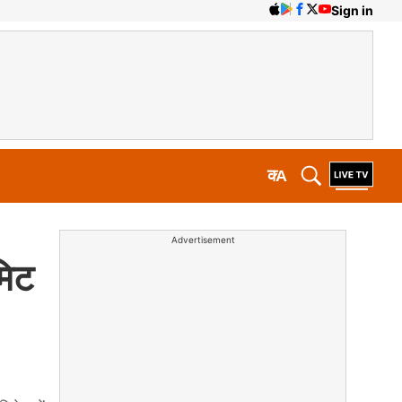
Sign in
क
A
Advertisement
मिट