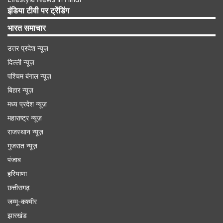
इंडिया टीवी पर ट्रेंडिंग
भारत समाचार
उत्तर प्रदेश न्यूज़
दिल्ली न्यूज़
पश्चिम बंगाल न्यूज़
बिहार न्यूज़
मध्य प्रदेश न्यूज़
महाराष्ट्र न्यूज़
2 संस्थानों पर की जा रही कार्रवाई
राजस्थान न्यूज़
देश में ऐसे 2 संस्थानों के नाम सामने आए हैं, जो फर्जी रूप में
गुजरात न्यूज़
से एडमिशन ले रहे थे। राजस्थान में सिंघानिया यूनिवर्सिटी
पंजाब
कथित तौर पर एनएमसी की मान्यता के बिना एमबीबीएस कोर्स
हरियाणा
छत्तीसगढ़
चलाने के लिए कानूनी कार्यवाही की सामना कर रहा है। साथ
जम्मू-कश्मीर
ही पश्चिम के हावड़ा में संजीवन अस्पताल और मेडिकल कॉलेज
झारखंड
भी बिना अनुमति के मेडिकल कोर्स चलाता पाया गया। संस्थान