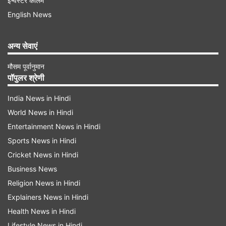
इन्वेस्टर कॉलम
English News
एडवाइजरी में सलाह दी गई है,'केवल आधिकारिक वेबसाइट
nmc.org.in
अन्य सेवाएं
(
https://www.nmc.org.in/information-
desk/college-and-course-search/
) पर लिस्टेड
मौसम पूर्वानुमान
पॉपुलर श्रेणी
मेडिकल कॉलेजों को भारत में एमबीबीएस और अन्य मेडिकल
डिग्री प्रोग्राम कराने की अनुमति है। एनएमसी की
India News in Hindi
World News in Hindi
आधिकारिक लिस्ट में शामिल न होने वाले संस्थान अनधिकृत हैं
Entertainment News in Hindi
और एनएमसी नियमों का उल्लघंन करने का काम कर रहे हैं।
Sports News in Hindi
आयोग नियमित आधार पर लिस्ट को अपडेट करना सुनिश्चित
Cricket News in Hindi
करता है।'
Business News
Religion News in Hindi
Advertisement
Explainers News in Hindi
Health News in Hindi
Lifestyle News in Hindi