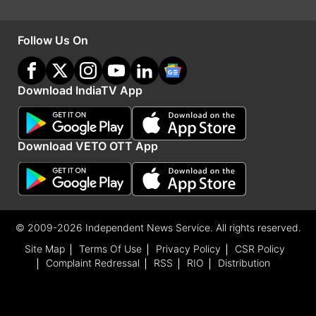
Follow Us On
Download IndiaTV App
Download VETO OTT App
3. लाइफ ऑफ पाई
© 2009-2026 Independent News Service. All rights reserved.
लाइफ ऑफ पाई में इरफान का रोल बहुत छोटा है। वह बस
Site Map
Terms Of Use
Privacy Policy
CSR Policy
कहानी सुना रहे हैं। इस फिल्म को देखकर आप एक एडवेंचर
Complaint Redressal
RSS
RIO
Distribution
राइड से गुजरेंगे और अंत में इरफान के साथ ही ये कहते मिलेंगे
कि “दुख इस बात का नहीं हुआ कि वो चला गया, बल्कि इस