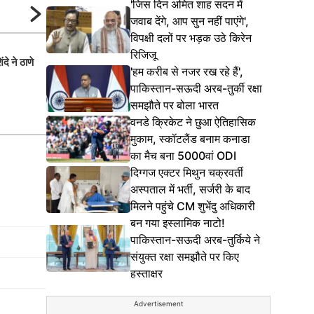
'जिस दिन अमित शाह सदन में
जवाब देंगे, आप सुन नहीं पाएंगे',
विपक्षी दलों पर भड़क उठे किरेन
रिजिजू
दे ने ठाणे
नोएडा में आज इन सड़कों पर जाने से बचें, जा
'हम करीब से नजर रख रहे हैं',
लिए फॉलो करें ये रूट
पाकिस्तान-सऊदी अरब-तुर्की रक्षा
समझौते पर बोला भारत
वनडे क्रिकेट ने छुआ ऐतिहासिक
मुकाम, स्कॉटलैंड बनाम कनाडा
का मैच बना 5000वां ODI
दिग्गज एक्टर मिथुन चक्रवर्ती
अस्पताल में भर्ती, सर्जरी के बाद
मिलने पहुंचे CM शुभेंदु अधिकारी
बन गया इस्लामिक नाटो!
पाकिस्तान-सऊदी अरब-तुर्किये ने
संयुक्त रक्षा समझौते पर किए
हस्ताक्षर
Advertisement