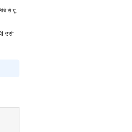
चे से यू
थी उसी