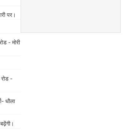
जारी पर।
रोड - मोरी
 रोड -
्ग- धौला
बढ़ेंगी।