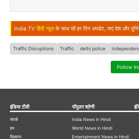
India TV
हिंदी न्यूज़
के साथ रहें हर दिन अपडेट, पाएं देश और दु
Traffic Disruptions
Traffic
delhi police
independen
Follow I
इंडिया टीवी
पॉपुलर श्रेणी
इंड
संपर्क
India News in Hindi
हम
World News in Hindi
विज्ञापन
Entertainment News in Hindi