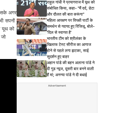
राहुल गांधी ने प्रयागराज में यूथ को
संबोधित किया, कहा- "मैं दर्द, डेटा
 उसके अगर
और दौलत की बात करूंगा"
महिला आरक्षण पर विपक्षी पार्टी के
 भी सपनों
समर्थन से गदगद हुए रिजिजू, बोले-
े यूथ को
'दिल से स्वागत है'
ै जो
भारतीय टीम को श्रीलंका के
खिलाफ टेस्ट सीरीज का आगाज
होने से पहले लगा झटका, साई
सुदर्शन हुए बाहर
अहान पांडे की बहन अलाना पांडे ने
दी गुड न्यूज, दूसरी बार बनने वाली
हैं मां; अनन्या पांडे ने दी बधाई
Advertisement