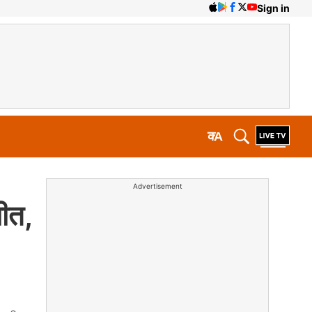
Sign in
क
A
Advertisement
चीत,