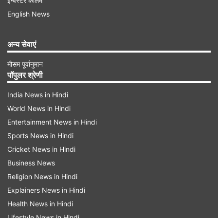
इन्वेस्टर कॉलम
English News
अन्य सेवाएं
मौसम पूर्वानुमान
पॉपुलर श्रेणी
India News in Hindi
35 साल का विक्रम निकला सरगना
World News in Hindi
पुलिस
ने इस बारे में आगे जानकारी देते हुए कहा कि
आरोपियों
Entertainment News in Hindi
Sports News in Hindi
की पहचान विक्रम (35), राशिद (41), जोगेन्द्र (25),
Cricket News in Hindi
अशीम (28), सूरज (22), मनीष (20), दीपक (29), सुमित
Business News
(25), सुमित (25), निखिल (20), रोहित (25), अमित
Religion News in Hindi
(25), योगेश (23) और सागर (22) के रूप में हुई है। इस
Explainers News in Hindi
बड़े से गिरोह का सरगना 35 साल के विक्रम को बताया जा
Health News in Hindi
रहा है। पुलिस का कहना है कि विक्रम 89 आपराधिक
Lifestyle News in Hindi