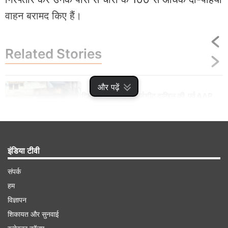
वाहन बरामद किए हैं।
Related
Stories
और पढ़ें
दिल्ली दंगे: पुलिस ने चार्जशीट दाखिल की, पूर्व AAP
नेता ताहिर हुसैन समेत 15 नाम शामिल
इंडिया टीवी
संपर्क
Advertisement
हम
विज्ञापन
शिकायत और सुनवाई