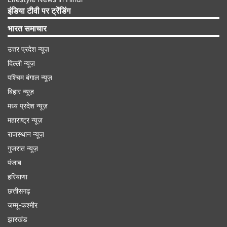
इंडिया टीवी पर ट्रेंडिंग
मामलों में संलिप्त रहा है। उन्होंने कहा कि इनकी गिरफ्तारी से
भारत समाचार
वाहन चोरों, बिचौलियों और झपटमारों के गठजोड़ का भी
भंडाफोड़ हुआ है।
उत्तर प्रदेश न्यूज़
दिल्ली न्यूज़
पश्चिम बंगाल न्यूज़
Advertisement
बिहार न्यूज़
मध्य प्रदेश न्यूज़
महाराष्ट्र न्यूज़
राजस्थान न्यूज़
गुजरात न्यूज़
पंजाब
हरियाणा
छत्तीसगढ़
जम्मू-कश्मीर
झारखंड