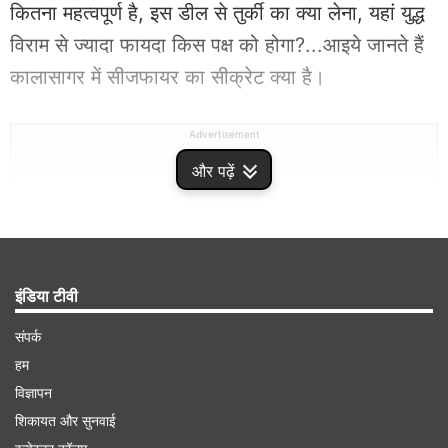
कितना महत्वपूर्ण है, इस डील से तुर्की का क्या लेना, यहां युद्ध
विराम से ज्यादा फायदा किस पक्ष को होगा?...आइये जानते हैं
कालासागर में सीजफायर का सीक्रेट क्या है।
Advertisement
और पढ़ें
इंडिया टीवी
संपर्क
हम
विज्ञापन
शिकायत और सुनवाई
दरअसल रूस और तुर्की काला सागर में अहम महाशक्तियां हैं।