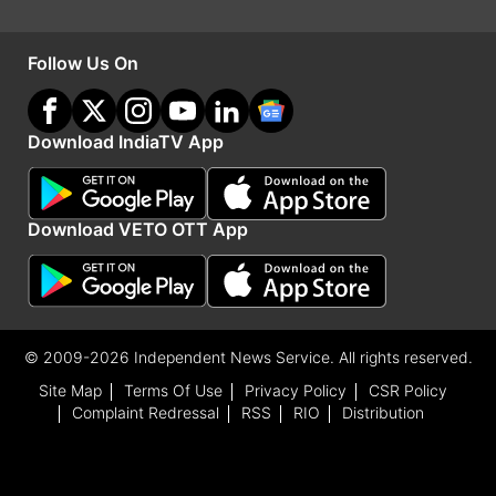
Follow Us On
Download IndiaTV App
Download VETO OTT App
अमेरिका ने यूक्रेन को किन बिंदुओं पर किया है राजी
अमेरिका ने मंगलवार को यूक्रेन और रूस के साथ ब्लैक सी में
लड़ाई बंद करने और ऊर्जा लक्ष्यों के खिलाफ हमलों को रोकने
© 2009-2026 Independent News Service. All rights reserved.
के लिए अलग-अलग समझौते कराए हैं। वाशिंगटन ने मॉस्को
Site Map
Terms Of Use
Privacy Policy
CSR Policy
Complaint Redressal
RSS
RIO
Distribution
के खिलाफ कुछ प्रतिबंधों को हटाने के लिए दबाव बनाने पर
सहमति जताई। जबकि खाद्य और उर्वरक के रूसी निर्यात