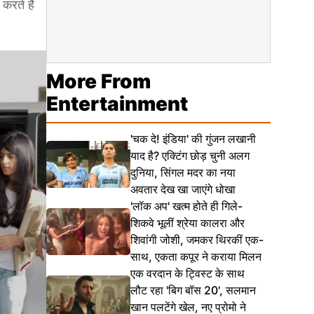
करते हैं
More From
Entertainment
'चक दे! इंडिया' की गुंजन लखानी
याद है? एक्टिंग छोड़ चुनी अलग
दुनिया, सिंगल मदर का नया
अवतार देख खा जाएंगे धोखा
'लॉक अप' खत्म होते ही गिले-
शिकवे भूलीं श्रेया कालरा और
शिवांगी जोशी, जमकर थिरकीं एक-
साथ, एकता कपूर ने कराया मिलन
एक वरदान के ट्विस्ट के साथ
लौट रहा 'बिग बॉस 20', सलमान
खान पलटेंगे खेल, नए प्रोमो ने