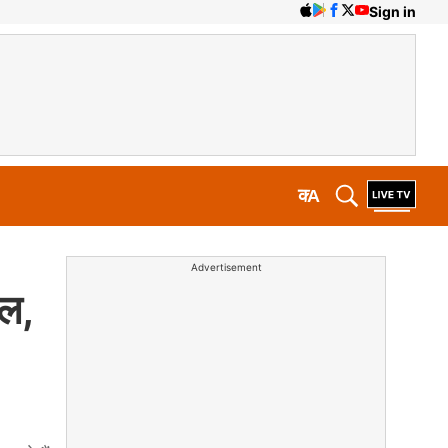
Sign in
क
A
Advertisement
कल,