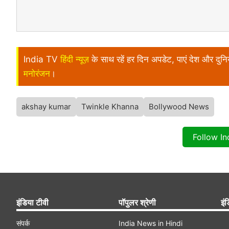
India TV
हिंदी न्यूज़
के साथ रहें हर दिन अपडेट, पाएं देश और दु
मनोरंजन
।
akshay kumar
Twinkle Khanna
Bollywood News
Follow I
इंडिया टीवी
पॉपुलर श्रेणी
इंड
संपर्क
India News in Hindi