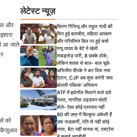
लेटेस्ट न्यूज़
ंकल और
किरण रिजिजू और राहुल गांधी की
फिर हुई बातचीत, महिला आरक्षण
 इशारा
और परिसीमन बिल पर हुई चर्चा
ें आ जाते
पप्पू यादव के बेटे ने खेली
और
ताबड़तोड़ पारी, 8 छक्के ठोके,
लेकिन शतक से बाल- बाल चूके
अभिजीत दीपके ने कर दिया नया
ऐलान, CJP अब शुरू करेगी 'क्या
बोलती पब्लिक' अभियान
ATF में इथेनॉल मिलाने वाले दावे
गलत, नागरिक उड्डयन मंत्री
बोले- ऐसा कोई प्रस्ताव नहीं
80 की उम्र में बिल्कुल अकेली हैं
्स को
उषा नाडकर्णी, पति से नहीं कोई
नाता, बेटा नहीं मानता मां, एक्ट्रेस
थ कैजुअल
ने सुनाई आपबीती