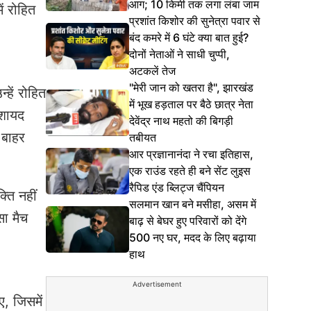
आग; 10 किमी तक लगा लंबा जाम
ं रोहित
प्रशांत किशोर की सुनेत्रा पवार से
बंद कमरे में 6 घंटे क्या बात हुई?
दोनों नेताओं ने साधी चुप्पी,
अटकलें तेज
"मेरी जान को खतरा है", झारखंड
हें रोहित
में भूख हड़ताल पर बैठे छात्र नेता
 शायद
देवेंद्र नाथ महतो की बिगड़ी
 बाहर
तबीयत
आर प्रज्ञानानंदा ने रचा इतिहास,
एक राउंड रहते ही बने सेंट लुइस
रैपिड एंड ब्लिट्ज चैंपियन
्ति नहीं
सलमान खान बने मसीहा, असम में
ा मैच
बाढ़ से बेघर हुए परिवारों को देंगे
500 नए घर, मदद के लिए बढ़ाया
हाथ
Advertisement
, जिसमें