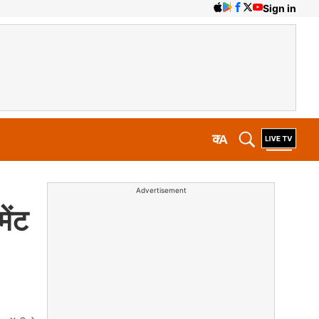
Sign in
क
A
Advertisement
ेंट