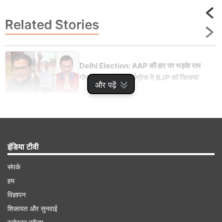
Related
Stories
Delhi Election: AAP की हार पर भड़के राम
गोपाल यादव, बोले- 'कांग्रेस ने BJP को जिताया'
और पढ़ें
इंडिया टीवी
Advertisement
संपर्क
हम
विज्ञापन
शिकायत और सुनवाई