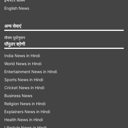
इन्वेस्टर कॉलम
English News
अन्य सेवाएं
मौसम पूर्वानुमान
सेना की वर्दी 'जातिवादी चश्मे' से नहीं देखी जातीः योगी
पॉपुलर श्रेणी
सीएम योगी ने अपने पोस्ट में लिखा कि सेना की वर्दी 'जातिवादी
India News in Hindi
World News in Hindi
चश्मे' से नहीं देखी जाती है। भारतीय सेना का प्रत्येक सैनिक
Entertainment News in Hindi
'राष्ट्रधर्म' निभाता है, न कि किसी जाति या मजहब का
Sports News in Hindi
प्रतिनिधि होता है। समाजवादी पार्टी के राष्ट्रीय महासचिव
Cricket News in Hindi
द्वारा एक वीरांगना बेटी को जाति की परिधि में बांधना न केवल
Business News
उनकी पार्टी की संकुचित सोच का प्रदर्शन है, बल्कि सेना के
Religion News in Hindi
शौर्य और देश की अस्मिता का भी घोर अपमान है।
Explainers News in Hindi
Health News in Hindi
Advertisement
Lifestyle News in Hindi