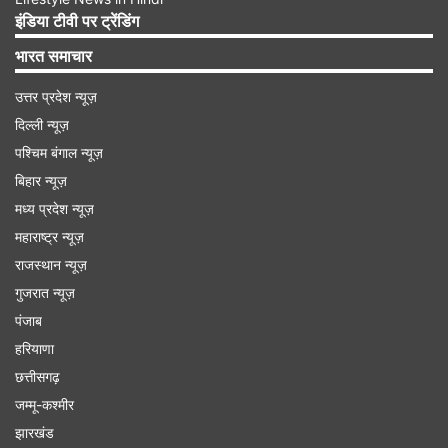
इंडिया टीवी पर ट्रेंडिंग
भारत समाचार
उत्तर प्रदेश न्यूज़
दिल्ली न्यूज़
पश्चिम बंगाल न्यूज़
बिहार न्यूज़
मध्य प्रदेश न्यूज़
महाराष्ट्र न्यूज़
राजस्थान न्यूज़
गुजरात न्यूज़
सीएम योगी ने सपा पर निशाना साधते हुए कहा कि यह वही
पंजाब
सोच है जो तुष्टिकरण और वोट बैंक की राजनीति के लिए
हरियाणा
राष्ट्रभक्ति को भी बांटने का दुस्साहस करती है। उन्होंने
छत्तीसगढ़
जम्मू-कश्मीर
चेतावनी दी कि जनता इस 'विकृत जातिवादी सोच' का जवाब
झारखंड
देगी।