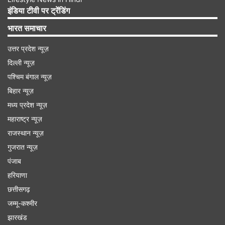
Advertisement
इंडिया टीवी पर ट्रेंडिंग
भारत समाचार
उत्तर प्रदेश न्यूज़
दिल्ली न्यूज़
पश्चिम बंगाल न्यूज़
बिहार न्यूज़
मध्य प्रदेश न्यूज़
महाराष्ट्र न्यूज़
राजस्थान न्यूज़
गुजरात न्यूज़
पंजाब
लश्कर-जैश के हेडक्वार्टर को मिट्टी में मिला दिया
हरियाणा
गृह मंत्री शाह ने कहा,'उरी हमले के बाद सर्जिकल स्ट्राइक
छत्तीसगढ़
करके प्रतिकात्मक जवाब दिया गया। चेतावनी दी गई।
जम्मू-कश्मीर
पुलवामा में हमला हुआ तो एयरस्ट्राइक करके चेतावनी दी।
झारखंड