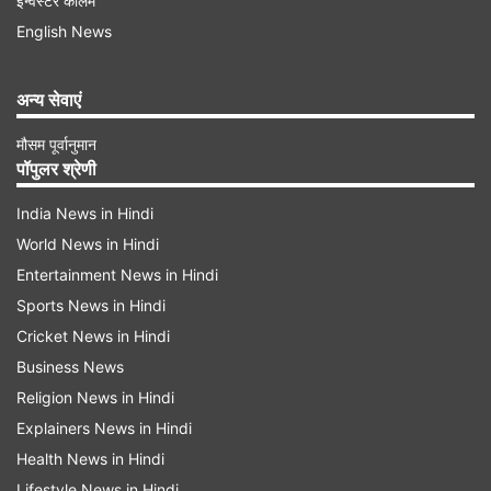
इन्वेस्टर कॉलम
English News
दुनिया आश्चर्यचकित, भयभीत है पाकिस्तान
अन्य सेवाएं
अमित शाह ने कहा, 'पाकिस्तान से आतंकवादी आते थे और
मौसम पूर्वानुमान
हमारी जनता, सेना को मारकर चले जाते थे। हम कुछ नहीं कर
पॉपुलर श्रेणी
पाते थे। नरेंद्र मोदी जी ने जब से पीएम की शपथ ली तब से
India News in Hindi
तीन बड़े हमले हुए। पहला उरी में हुआ, दूसरा पुलवामा में और
World News in Hindi
तीसरा पहलगाम में हुआ. मोदी जी ने हर हमले का जवाब इतनी
Entertainment News in Hindi
ताकत से दिया कि आज पूरी दुनिया आश्चर्यचकित होकर देख
Sports News in Hindi
Cricket News in Hindi
रही है और आज पाकिस्तान भयभीत है।'
Business News
Religion News in Hindi
Explainers News in Hindi
Health News in Hindi
Lifestyle News in Hindi