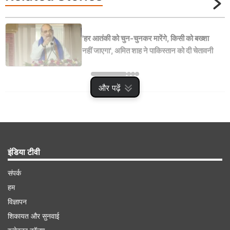
'हर आतंकी को चुन-चुनकर मारेंगे, किसी को बख्शा
नहीं जाएगा', अमित शाह ने पाकिस्तान को दी चेतावनी
और पढ़ें
Advertisement
इंडिया टीवी
संपर्क
हम
विज्ञापन
शिकायत और सुनवाई