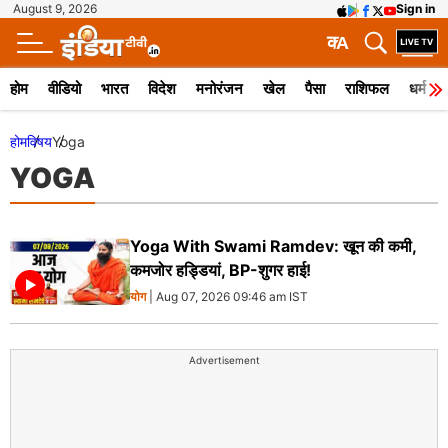
August 9, 2026
Sign in
क
A
होम
वीडियो
भारत
विदेश
मनोरंजन
खेल
पैसा
राशिफल
धर्म
होम
विषय
Yoga
YOGA
Yoga With Swami Ramdev: खून की कमी,
कमजोर हड्डियां, BP-शुगर हाई!
योग
| Aug 07, 2026 09:46 am IST
Advertisement