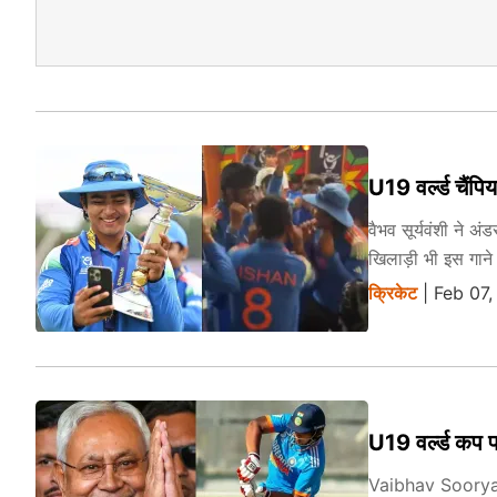
U19 वर्ल्ड चैंपि
वैभव सूर्यवंशी ने अ
खिलाड़ी भी इस गाने
क्रिकेट
| Feb 07
U19 वर्ल्ड कप फ
Vaibhav Sooryavan